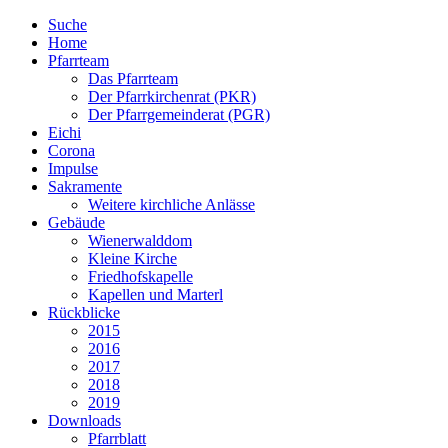
Suche
Home
Pfarrteam
Das Pfarrteam
Der Pfarrkirchenrat (PKR)
Der Pfarrgemeinderat (PGR)
Eichi
Corona
Impulse
Sakramente
Weitere kirchliche Anlässe
Gebäude
Wienerwalddom
Kleine Kirche
Friedhofskapelle
Kapellen und Marterl
Rückblicke
2015
2016
2017
2018
2019
Downloads
Pfarrblatt