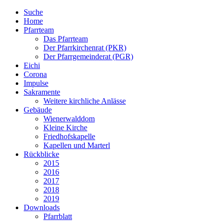
Suche
Home
Pfarrteam
Das Pfarrteam
Der Pfarrkirchenrat (PKR)
Der Pfarrgemeinderat (PGR)
Eichi
Corona
Impulse
Sakramente
Weitere kirchliche Anlässe
Gebäude
Wienerwalddom
Kleine Kirche
Friedhofskapelle
Kapellen und Marterl
Rückblicke
2015
2016
2017
2018
2019
Downloads
Pfarrblatt