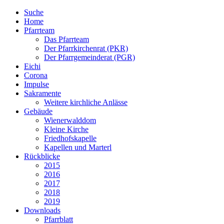
Suche
Home
Pfarrteam
Das Pfarrteam
Der Pfarrkirchenrat (PKR)
Der Pfarrgemeinderat (PGR)
Eichi
Corona
Impulse
Sakramente
Weitere kirchliche Anlässe
Gebäude
Wienerwalddom
Kleine Kirche
Friedhofskapelle
Kapellen und Marterl
Rückblicke
2015
2016
2017
2018
2019
Downloads
Pfarrblatt