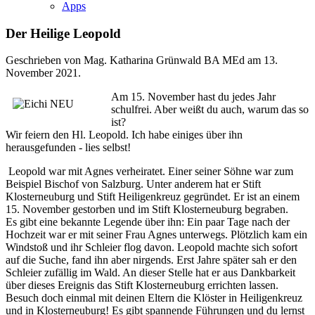
Apps
Der Heilige Leopold
Geschrieben von Mag. Katharina Grünwald BA MEd am
13.
November 2021
.
Am 15. November hast du jedes Jahr
schulfrei. Aber weißt du auch, warum das so
ist?
Wir feiern den Hl. Leopold. Ich habe einiges über ihn
herausgefunden - lies selbst!
Leopold war mit Agnes verheiratet. Einer seiner Söhne war zum
Beispiel Bischof von Salzburg. Unter anderem hat er Stift
Klosterneuburg und Stift Heiligenkreuz gegründet. Er ist an einem
15. November gestorben und im Stift Klosterneuburg begraben.
Es gibt eine bekannte Legende über ihn: Ein paar Tage nach der
Hochzeit war er mit seiner Frau Agnes unterwegs. Plötzlich kam ein
Windstoß und ihr Schleier flog davon. Leopold machte sich sofort
auf die Suche, fand ihn aber nirgends. Erst Jahre später sah er den
Schleier zufällig im Wald. An dieser Stelle hat er aus Dankbarkeit
über dieses Ereignis das Stift Klosterneuburg errichten lassen.
Besuch doch einmal mit deinen Eltern die Klöster in Heiligenkreuz
und in Klosterneuburg! Es gibt spannende Führungen und du lernst